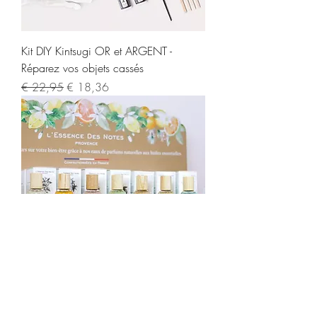
Kit DIY Kintsugi OR et ARGENT -
Réparez vos objets cassés
Normale prijs
Verkoopprijs
€ 22,95
€ 18,36
EAU DE PARFUM- L'essence des notes (
7 parfums )