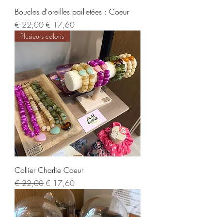
Boucles d'oreilles pailletées : Coeur
Normale prijs
Verkoopprijs
€ 22,00
€ 17,60
Plusieurs coloris
Collier Charlie Coeur
Normale prijs
Verkoopprijs
€ 22,00
€ 17,60