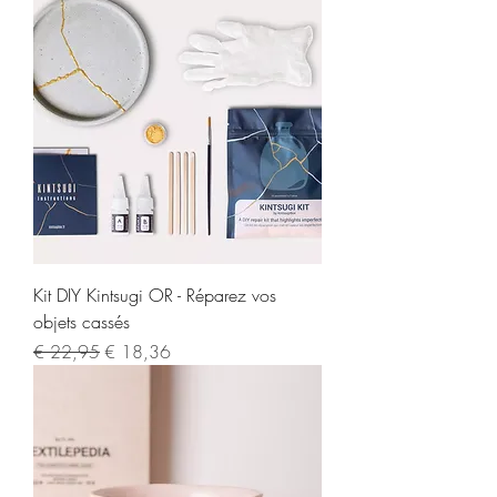
Kit DIY Kintsugi OR - Réparez vos
objets cassés
Normale prijs
Verkoopprijs
€ 22,95
€ 18,36