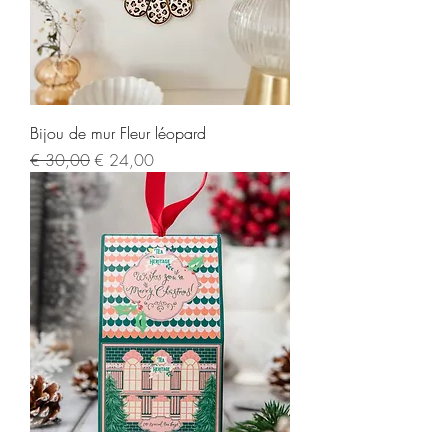
Bijou de mur Fleur léopard
Normale prijs
Verkoopprijs
€ 30,00
€ 24,00