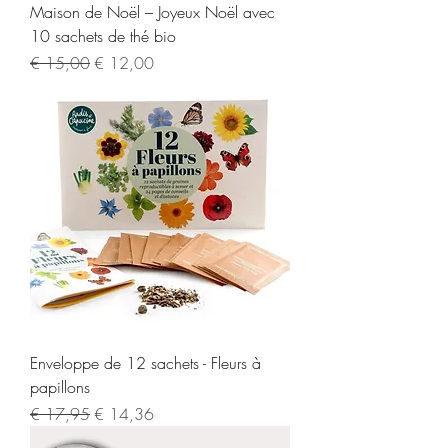
Maison de Noël – Joyeux Noël avec
10 sachets de thé bio
Normale prijs
Verkoopprijs
€ 15,00
€ 12,00
Enveloppe de 12 sachets - Fleurs à
papillons
Normale prijs
Verkoopprijs
€ 17,95
€ 14,36