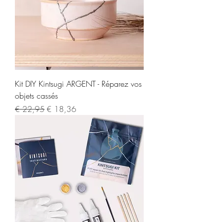
Kit DIY Kintsugi ARGENT - Réparez vos
objets cassés
Normale prijs
Verkoopprijs
€ 22,95
€ 18,36