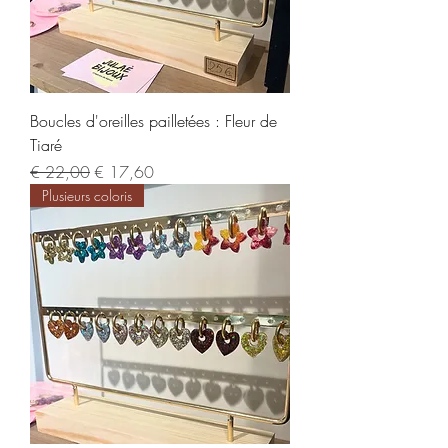
Boucles d'oreilles pailletées : Fleur de
Tiaré
Normale prijs
Verkoopprijs
€ 22,00
€ 17,60
Plusieurs coloris