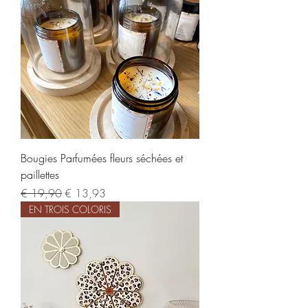
Bougies Parfumées fleurs séchées et
paillettes
Normale prijs
Verkoopprijs
€ 19,90
€ 13,93
EN TROIS COLORIS