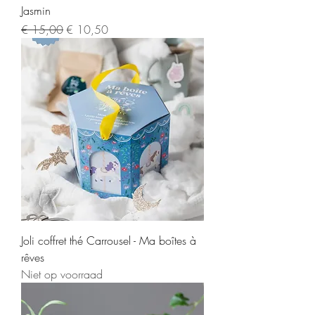
Jasmin
Normale prijs
Verkoopprijs
€ 15,00
€ 10,50
Joli coffret thé Carrousel - Ma boîtes à
rêves
Niet op voorraad