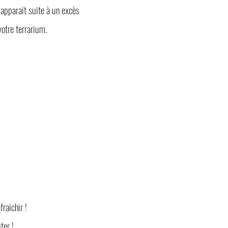
 apparait suite à un excès
otre terrarium.
raichir !
ter !