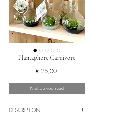
Plantaphore Carnivore
Prijs
€ 25,00
Niet op voorraad
DESCRIPTION
Le Plantaphore® est un jardin
intérieur abritant de jeunes arbres, des